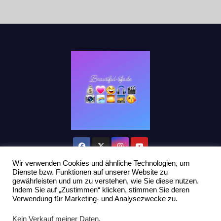
Wir verwenden Cookies und ähnliche Technologien, um
Dienste bzw. Funktionen auf unserer Website zu
gewährleisten und um zu verstehen, wie Sie diese nutzen.
Indem Sie auf „Zustimmen“ klicken, stimmen Sie deren
Stolz präsentiert von WordPress
|
Theme: Newsup von
Themeansar
Verwendung für Marketing- und Analysezwecke zu.
Home
Datenschutzerklärung
Influencer Support
News
Kein Verkauf meiner Daten
.