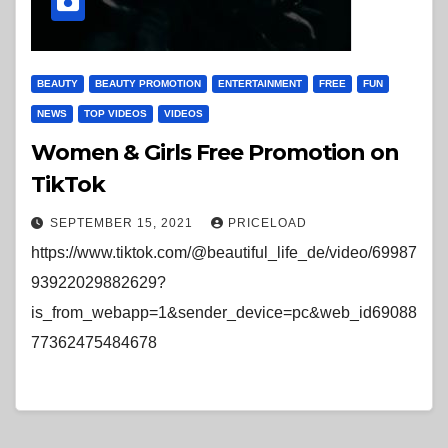
BEAUTY
BEAUTY PROMOTION
ENTERTAINMENT
FREE
FUN
NEWS
TOP VIDEOS
VIDEOS
Women & Girls Free Promotion on
TikTok
SEPTEMBER 15, 2021
PRICELOAD
https://www.tiktok.com/@beautiful_life_de/video/69987
93922029882629?
is_from_webapp=1&sender_device=pc&web_id69088
77362475484678