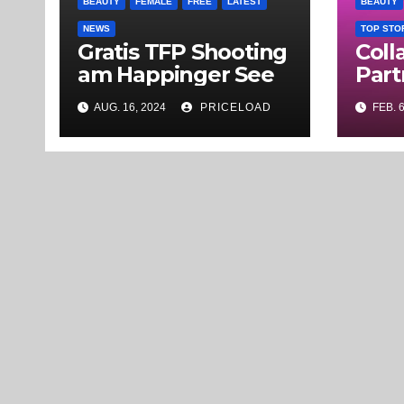
BEAUTY
FEMALE
FREE
LATEST
BEAUTY
NEWS
TOP STO
Gratis TFP Shooting
Coll
am Happinger See
Part
AUG. 16, 2024
PRICELOAD
FEB. 6