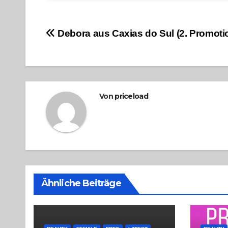
Beitragsnavigation
Debora aus Caxias do Sul (2. Promoti
Von
priceload
Ähnliche Beiträge