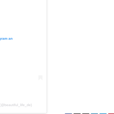
agram an
 (@beautiful_life_de)