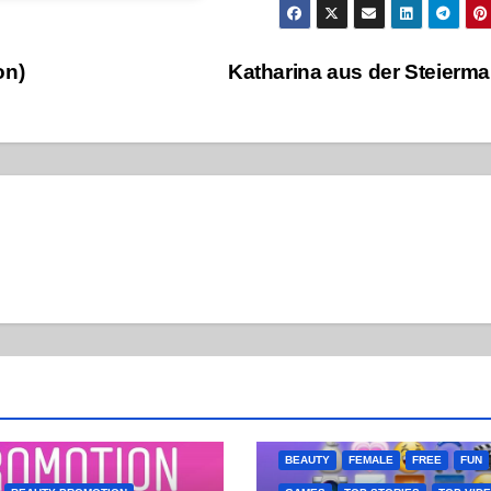
on)
Katharina aus der Steierm
BEAUTY
FEMALE
FREE
FUN