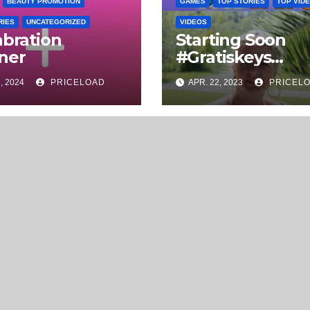
BEAUTY PROMOTION
GAMES
TOP STORIES
TOP VID
RIES
UNCATEGORIZED
VIDEOS
abration
Starting Soon
ner
#Gratiskeys
#steamkeys
, 2024
PRICELOAD
APR. 22, 2023
PRICEL
#gamekeys