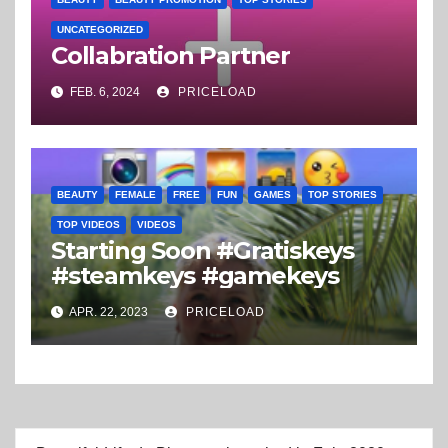
UNCATEGORIZED
Collabration Partner
FEB. 6, 2024
PRICELOAD
BEAUTY
FEMALE
FREE
FUN
GAMES
TOP STORIES
TOP VIDEOS
VIDEOS
Starting Soon #Gratiskeys
#steamkeys #gamekeys
APR. 22, 2023
PRICELOAD