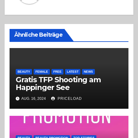
Ähnliche Beiträge
BEAUTY
FEMALE
FREE
LATEST
NEWS
Gratis TFP Shooting am
Happinger See
AUG. 16, 2024
PRICELOAD
BEAUTY
BEAUTY PROMOTION
TOP STORIES