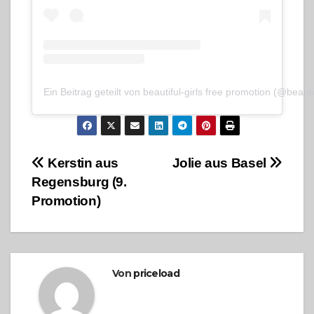
Ein Beitrag geteilt von beautiful-girls free promotion (@beauti
Beitragsnavigation
Kerstin aus
Jolie aus Basel
Regensburg (9.
Promotion)
Von
priceload