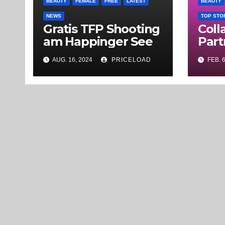
BEAUTY
FEMALE
FREE
LATEST
BEAUTY
NEWS
TOP STO
Gratis TFP Shooting
Coll
am Happinger See
Part
AUG. 16, 2024
PRICELOAD
FEB. 6