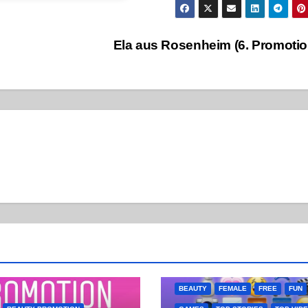
Ela aus Rosenheim (6. Promoti
BEAUTY
FEMALE
FREE
FUN