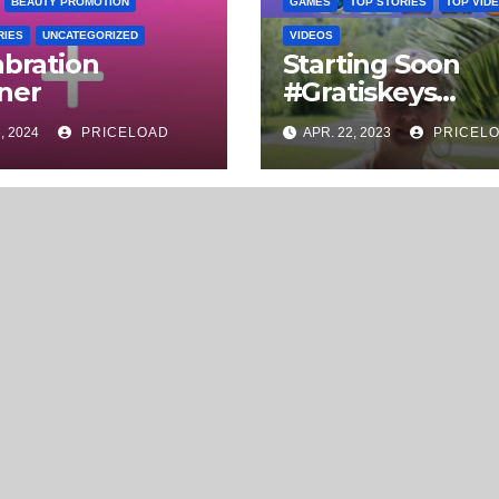
BEAUTY PROMOTION
GAMES
TOP STORIES
TOP VID
RIES
UNCATEGORIZED
VIDEOS
abration
Starting Soon
ner
#Gratiskeys
#steamkeys
, 2024
PRICELOAD
APR. 22, 2023
PRICEL
#gamekeys