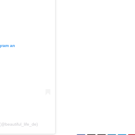
agram an
 (@beautiful_life_de)