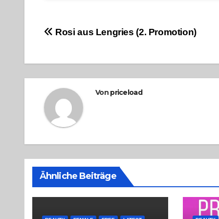
Beitragsnavigation
Rosi aus Lengries (2. Promotion)
Von
priceload
Ähnliche Beiträge