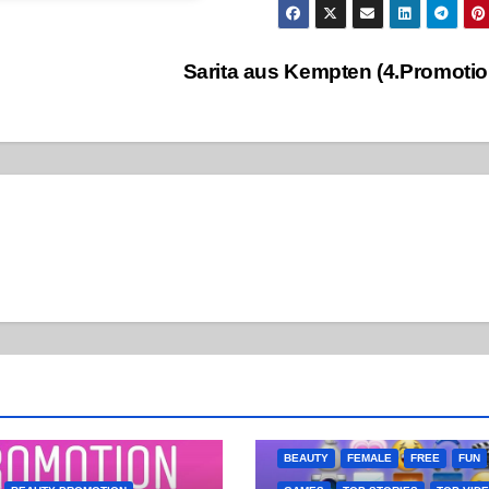
Sarita aus Kempten (4.Promoti
BEAUTY
FEMALE
FREE
FUN