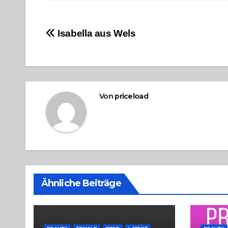
Beitragsnavigation
Isabella aus Wels
Von
priceload
Ähnliche Beiträge