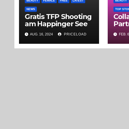
BEAUTY
FEMALE
FREE
LATEST
BEAUTY
NEWS
TOP STO
Gratis TFP Shooting
Coll
am Happinger See
Part
AUG. 16, 2024
PRICELOAD
FEB. 6