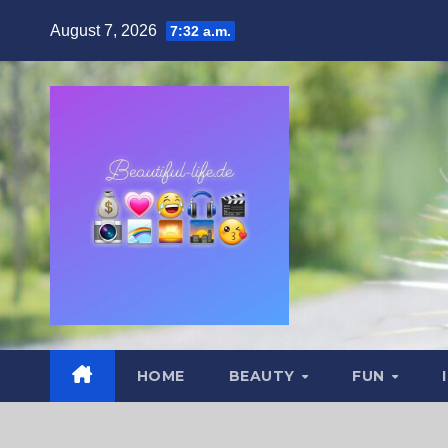
Zum
August 7, 2026
7:32 a.m.
Inhalt
springen
HOME
BEAUTY
FUN