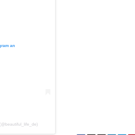
agram an
 (@beautiful_life_de)