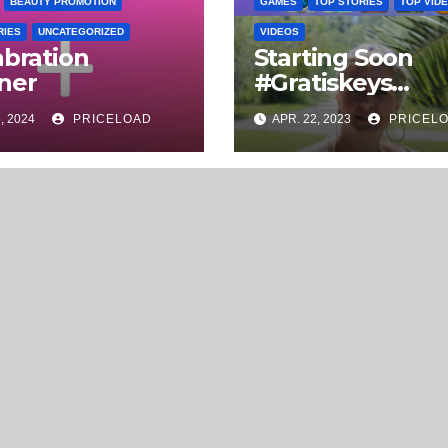
BEAUTY PROMOTION
GAMES
TOP STORIES
TOP VID
RIES
UNCATEGORIZED
VIDEOS
abration
Starting Soon
ner
#Gratiskeys
#steamkeys
, 2024
PRICELOAD
APR. 22, 2023
PRICEL
#gamekeys