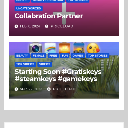
UNCATEGORIZED
Collabration Partner
FEB. 6, 2024
PRICELOAD
BEAUTY
FEMALE
FREE
FUN
GAMES
TOP STORIES
TOP VIDEOS
VIDEOS
Starting Soon #Gratiskeys
#steamkeys #gamekeys
APR. 22, 2023
PRICELOAD