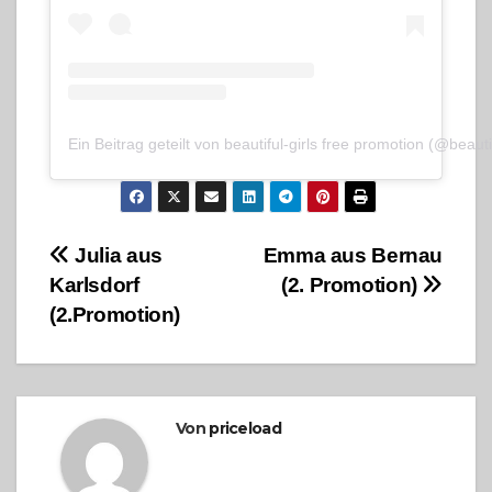
Ein Beitrag geteilt von beautiful-girls free promotion (@beauti
Beitragsnavigation
Julia aus
Emma aus Bernau
Karlsdorf
(2. Promotion)
(2.Promotion)
Von
priceload