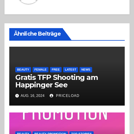
Ähnliche Beiträge
BEAUTY
FEMALE
FREE
LATEST
NEWS
Gratis TFP Shooting am
Happinger See
AUG. 16, 2024
PRICELOAD
BEAUTY
BEAUTY PROMOTION
TOP STORIES