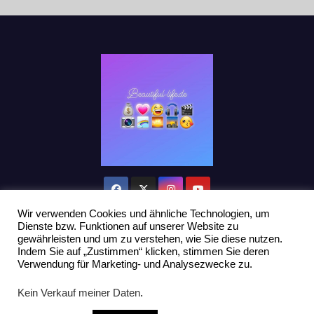
Wir verwenden Cookies und ähnliche Technologien, um
Dienste bzw. Funktionen auf unserer Website zu
gewährleisten und um zu verstehen, wie Sie diese nutzen.
Indem Sie auf „Zustimmen“ klicken, stimmen Sie deren
Stolz präsentiert von WordPress
|
Theme: Newsup von
Themeansar
Verwendung für Marketing- und Analysezwecke zu.
Home
Datenschutzerklärung
Influencer Support
News
Kein Verkauf meiner Daten
.