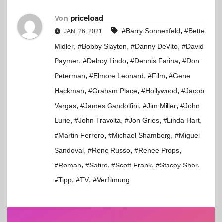
Von
priceload
,
#Barry Sonnenfeld
#Bette
JAN. 26, 2021
,
,
,
Midler
#Bobby Slayton
#Danny DeVito
#David
,
,
,
Paymer
#Delroy Lindo
#Dennis Farina
#Don
,
,
,
Peterman
#Elmore Leonard
#Film
#Gene
,
,
,
Hackman
#Graham Place
#Hollywood
#Jacob
,
,
,
Vargas
#James Gandolfini
#Jim Miller
#John
,
,
,
,
Lurie
#John Travolta
#Jon Gries
#Linda Hart
,
,
#Martin Ferrero
#Michael Shamberg
#Miguel
,
,
,
Sandoval
#Rene Russo
#Renee Props
,
,
,
,
#Roman
#Satire
#Scott Frank
#Stacey Sher
,
,
#Tipp
#TV
#Verfilmung