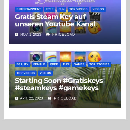
ENTERTAINMENT
FREE
FUN
TOP VIDEOS
VIDEOS
Gratis Steam Key auf
unseren Youtube Kanal
NOV. 1, 2023
PRICELOAD
BEAUTY
FEMALE
FREE
FUN
GAMES
TOP STORIES
TOP VIDEOS
VIDEOS
Starting Soon #Gratiskeys
#steamkeys #gamekeys
APR. 22, 2023
PRICELOAD