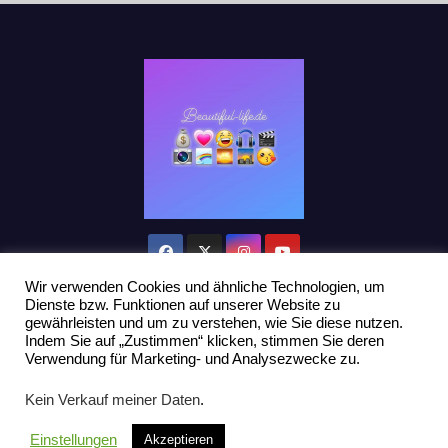
Wir verwenden Cookies und ähnliche Technologien, um
Dienste bzw. Funktionen auf unserer Website zu
gewährleisten und um zu verstehen, wie Sie diese nutzen.
Indem Sie auf „Zustimmen“ klicken, stimmen Sie deren
Stolz präsentiert von WordPress
|
Theme: Newsup von
Themeansar
Verwendung für Marketing- und Analysezwecke zu.
Home
Datenschutzerklärung
Influencer Support
News
Kein Verkauf meiner Daten
.
Toplisten:
Impressum
Einstellungen
Akzeptieren