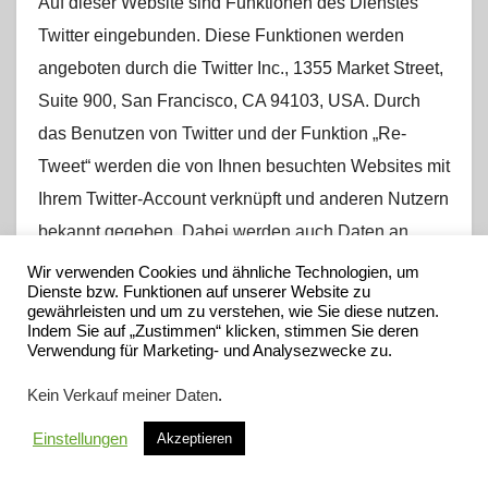
Auf dieser Website sind Funktionen des Dienstes
Twitter eingebunden. Diese Funktionen werden
angeboten durch die Twitter Inc., 1355 Market Street,
Suite 900, San Francisco, CA 94103, USA. Durch
das Benutzen von Twitter und der Funktion „Re-
Tweet“ werden die von Ihnen besuchten Websites mit
Ihrem Twitter-Account verknüpft und anderen Nutzern
bekannt gegeben. Dabei werden auch Daten an
Twitter übertragen. Wir weisen darauf hin, dass wir
Wir verwenden Cookies und ähnliche Technologien, um
Dienste bzw. Funktionen auf unserer Website zu
als Anbieter der Seiten keine Kenntnis vom Inhalt der
gewährleisten und um zu verstehen, wie Sie diese nutzen.
übermittelten Daten sowie deren Nutzung durch
Indem Sie auf „Zustimmen“ klicken, stimmen Sie deren
Verwendung für Marketing- und Analysezwecke zu.
Twitter erhalten. Weitere Informationen hierzu finden
Sie in der Datenschutzerklärung von Twitter unter:
Kein Verkauf meiner Daten
.
https://twitter.com/de/privacy
.
Einstellungen
Akzeptieren
Die Verwendung des Twitter-Plugins erfolgt auf