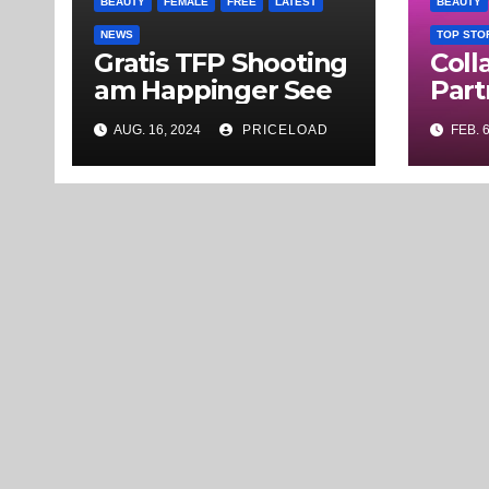
BEAUTY
FEMALE
FREE
LATEST
BEAUTY
NEWS
TOP STO
Gratis TFP Shooting
Coll
am Happinger See
Part
AUG. 16, 2024
PRICELOAD
FEB. 6