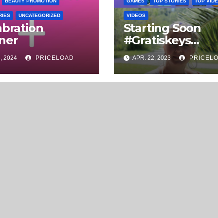
BEAUTY PROMOTION
GAMES
TOP STORIES
TOP VID
RIES
UNCATEGORIZED
VIDEOS
abration
Starting Soon
ner
#Gratiskeys
#steamkeys
, 2024
PRICELOAD
APR. 22, 2023
PRICEL
#gamekeys