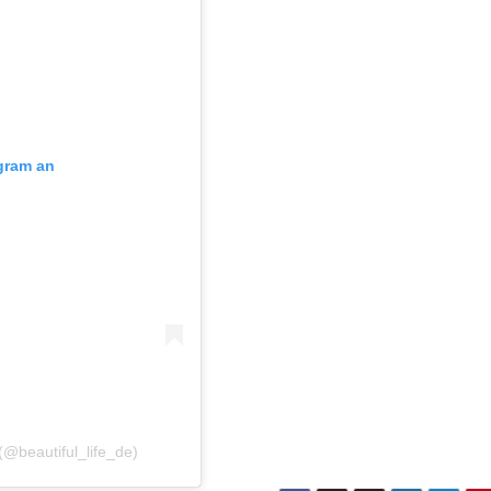
agram an
 (@beautiful_life_de)