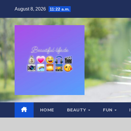
Zum
August 8, 2026
11:22 a.m.
Inhalt
springen
HOME
BEAUTY
FUN