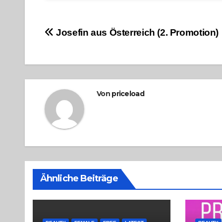
Beitragsnavigation
Josefin aus Österreich (2. Promotion)
Von
priceload
Ähnliche Beiträge