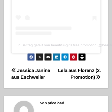
Ein Beitrag geteilt von beautiful-girls free promotion (@beauti
Beitragsnavigation
Jessica Janine
Lela aus Florenz (2.
aus Eschweiler
Promotion)
Von
priceload