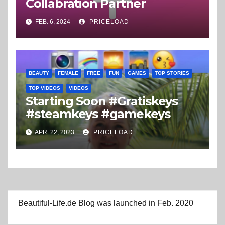
Collabration Partner
FEB. 6, 2024
PRICELOAD
BEAUTY
FEMALE
FREE
FUN
GAMES
TOP STORIES
TOP VIDEOS
VIDEOS
Starting Soon #Gratiskeys
#steamkeys #gamekeys
APR. 22, 2023
PRICELOAD
Beautiful-Life.de Blog was launched in Feb. 2020