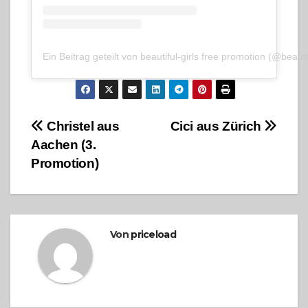
Ein Beitrag geteilt von beautiful-girls free promotion (@beauti
Beitragsnavigation
Christel aus
Cici aus Zürich
Aachen (3.
Promotion)
Von
priceload