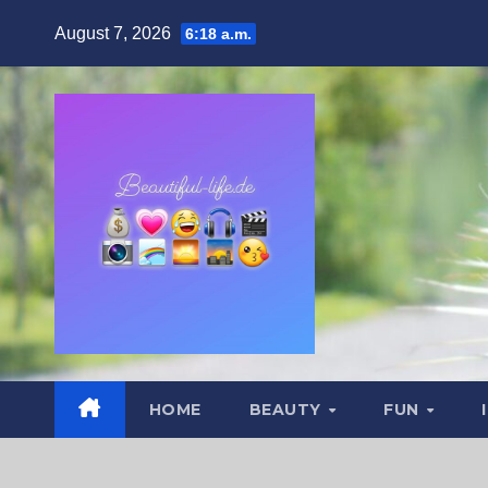
Zum
August 7, 2026
6:18 a.m.
Inhalt
springen
HOME
BEAUTY
FUN