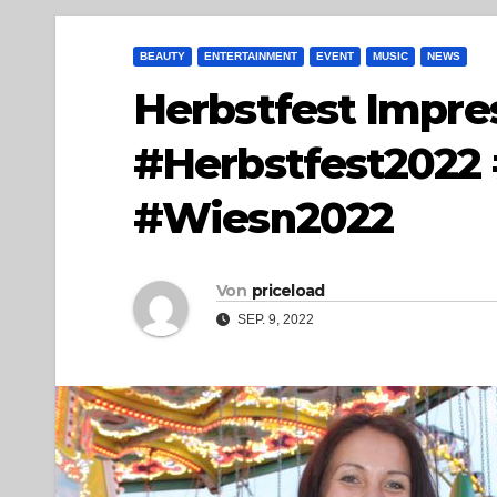
BEAUTY
ENTERTAINMENT
EVENT
MUSIC
NEWS
Herbstfest Impre
#Herbstfest2022
#Wiesn2022
Von
priceload
SEP. 9, 2022