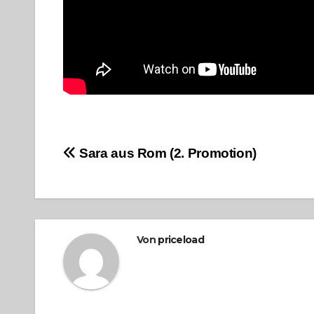
Beitragsnavigation
Sara aus Rom (2. Promotion)
Von
priceload