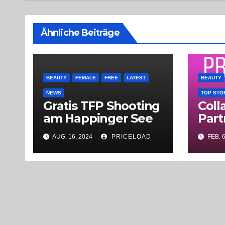
Ähnliche Beiträge
BEAUTY
FEMALE
FREE
LATEST
BEAUTY
NEWS
TOP STO
Gratis TFP Shooting
Coll
am Happinger See
Part
AUG. 16, 2024
PRICELOAD
FEB. 6