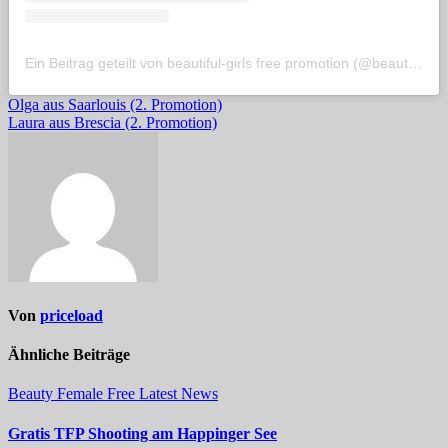
Ein Beitrag geteilt von beautiful-girls free promotion (@beautiful_life_de)
Beitragsnavigation
Olga aus Saarlouis (2. Promotion)
Laura aus Brescia (2. Promotion)
Von
priceload
Ähnliche Beiträge
Beauty
Female
Free
Latest
News
Gratis TFP Shooting am Happinger See