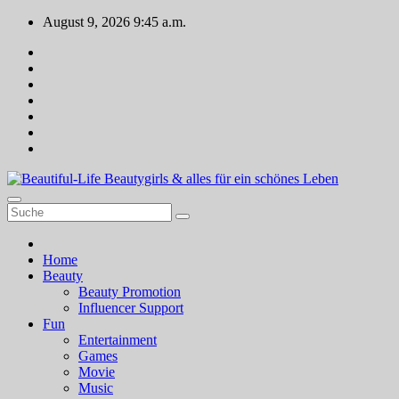
Zum
August 9, 2026
9:45 a.m.
Inhalt
springen
Beautiful-Life Beautygirls & alles für ein schönes Leben
Home
Beauty
Beauty Promotion
Influencer Support
Fun
Entertainment
Games
Movie
Music