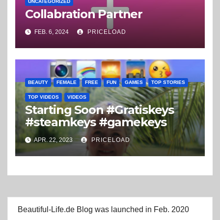
UNCATEGORIZED
Collabration Partner
FEB. 6, 2024
PRICELOAD
BEAUTY
FEMALE
FREE
FUN
GAMES
TOP STORIES
TOP VIDEOS
VIDEOS
Starting Soon #Gratiskeys
#steamkeys #gamekeys
APR. 22, 2023
PRICELOAD
Beautiful-Life.de Blog was launched in Feb. 2020