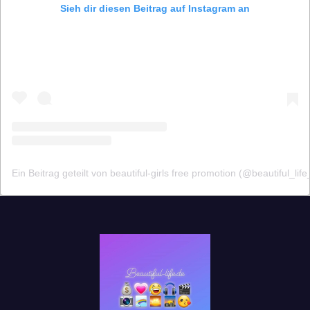
Sieh dir diesen Beitrag auf Instagram an
Ein Beitrag geteilt von beautiful-girls free promotion (@beautiful_lif