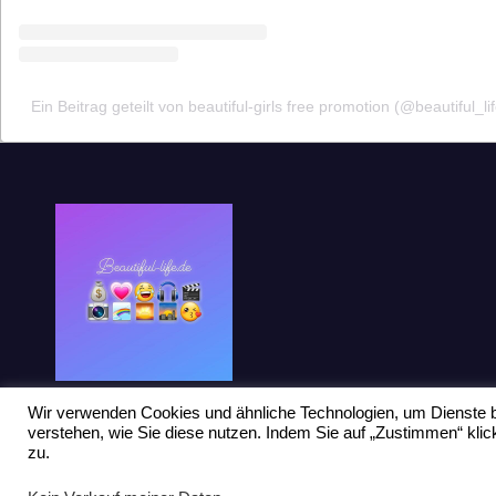
Ein Beitrag geteilt von beautiful-girls free promotion (@beautiful_li
Wir verwenden Cookies und ähnliche Technologien, um Dienste b
verstehen, wie Sie diese nutzen. Indem Sie auf „Zustimmen“ kl
zu.
Stolz präsentiert von WordPress
|
Theme: Newsup von
Themeansar