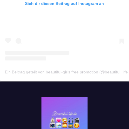
Sieh dir diesen Beitrag auf Instagram an
Ein Beitrag geteilt von beautiful-girls free promotion (@beautiful_lif