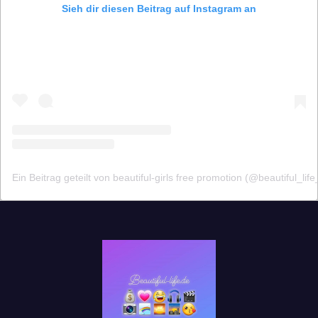
Sieh dir diesen Beitrag auf Instagram an
Ein Beitrag geteilt von beautiful-girls free promotion (@beautiful_life