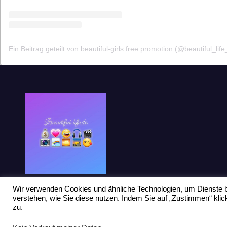
Ein Beitrag geteilt von beautiful-girls free promotion (@beautiful_life
Wir verwenden Cookies und ähnliche Technologien, um Dienste b
verstehen, wie Sie diese nutzen. Indem Sie auf „Zustimmen“ kl
zu.
Stolz präsentiert von WordPress
|
Theme: Newsup von
Themeansar