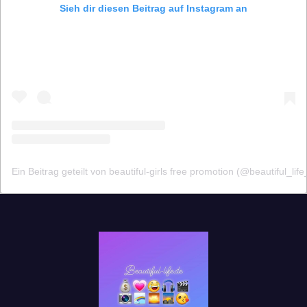
Sieh dir diesen Beitrag auf Instagram an
Ein Beitrag geteilt von beautiful-girls free promotion (@beautiful_life