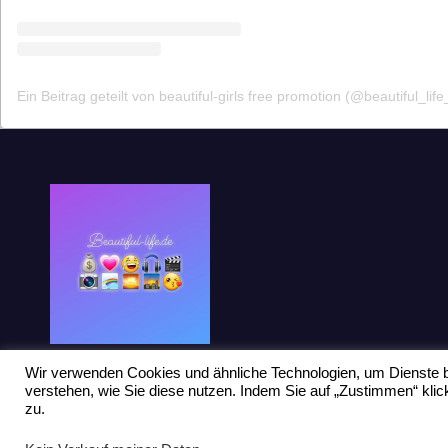
Ein Beitrag geteilt von beautiful-girls free promotion (@beautiful_life
Wir verwenden Cookies und ähnliche Technologien, um Dienste b
verstehen, wie Sie diese nutzen. Indem Sie auf „Zustimmen“ kl
zu.
Stolz präsentiert von WordPress
|
Theme: Newsup von
Themeansar