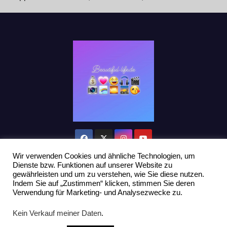
Wir verwenden Cookies und ähnliche Technologien, um
Dienste bzw. Funktionen auf unserer Website zu
gewährleisten und um zu verstehen, wie Sie diese nutzen.
Indem Sie auf „Zustimmen“ klicken, stimmen Sie deren
Stolz präsentiert von WordPress
|
Theme: Newsup von
Themeansar
Verwendung für Marketing- und Analysezwecke zu.
Home
Datenschutzerklärung
Influencer Support
News
Kein Verkauf meiner Daten
.