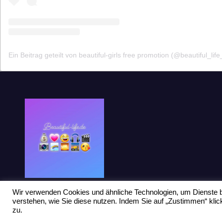
Ein Beitrag geteilt von beautiful-girls free promotion (@beautiful_life
Wir verwenden Cookies und ähnliche Technologien, um Dienste b
verstehen, wie Sie diese nutzen. Indem Sie auf „Zustimmen“ kl
zu.
Stolz präsentiert von WordPress
|
Theme: Newsup von
Themeansar