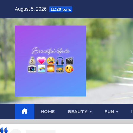
Zum
August 5, 2026
11:20 p.m.
Inhalt
springen
HOME
BEAUTY
FUN