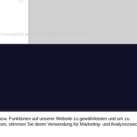
_beautygirls)
am
Dez 9, 2019 um 12:11 PST
zw. Funktionen auf unserer Website zu gewährleisten und um zu
icken, stimmen Sie deren Verwendung für Marketing- und Analysezwe
Home
Datenschu