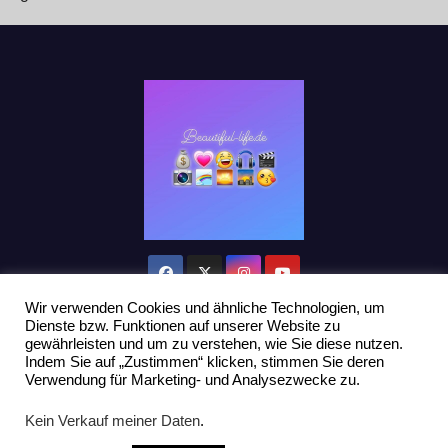
Wir verwenden Cookies und ähnliche Technologien, um
Dienste bzw. Funktionen auf unserer Website zu
gewährleisten und um zu verstehen, wie Sie diese nutzen.
Indem Sie auf „Zustimmen“ klicken, stimmen Sie deren
Stolz präsentiert von WordPress
|
Theme: Newsup von
Themeansar
Verwendung für Marketing- und Analysezwecke zu.
Home
Datenschutzerklärung
Influencer Support
News
Kein Verkauf meiner Daten
.