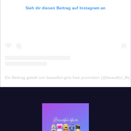
Sieh dir diesen Beitrag auf Instagram an
Ein Beitrag geteilt von beautiful-girls free promotion (@beautiful_life