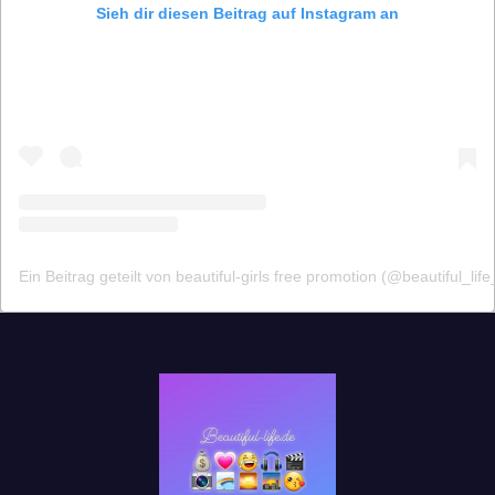
Sieh dir diesen Beitrag auf Instagram an
Ein Beitrag geteilt von beautiful-girls free promotion (@beautiful_lif