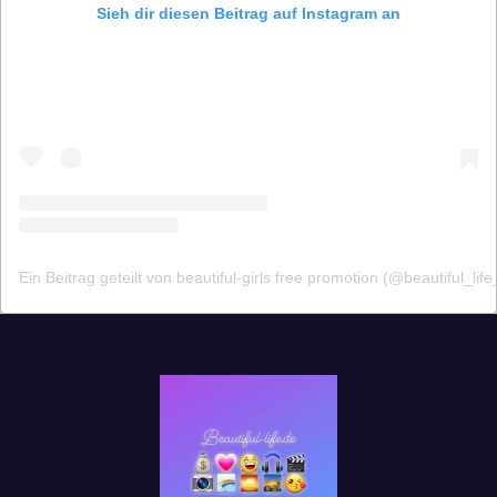
Sieh dir diesen Beitrag auf Instagram an
Ein Beitrag geteilt von beautiful-girls free promotion (@beautiful_lif