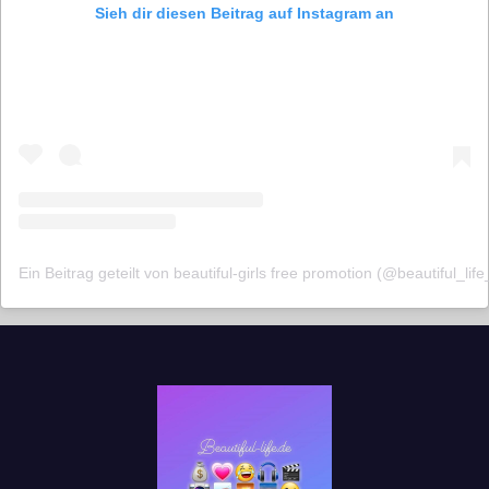
Sieh dir diesen Beitrag auf Instagram an
Ein Beitrag geteilt von beautiful-girls free promotion (@beautiful_lif