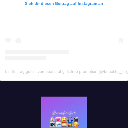
Sieh dir diesen Beitrag auf Instagram an
Ein Beitrag geteilt von beautiful-girls free promotion (@beautiful_lif