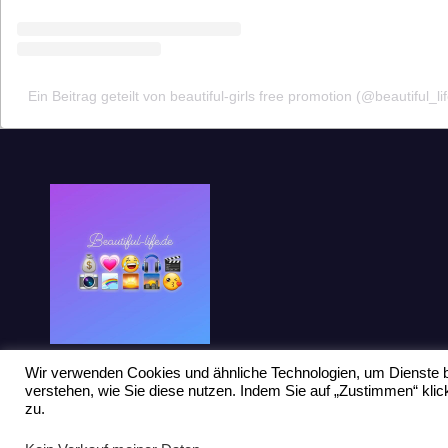
Ein Beitrag geteilt von beautiful-girls free promotion (@beautiful_li
Wir verwenden Cookies und ähnliche Technologien, um Dienste b
verstehen, wie Sie diese nutzen. Indem Sie auf „Zustimmen“ kl
zu.
Stolz präsentiert von WordPress
|
Theme: Newsup von
Themeansar