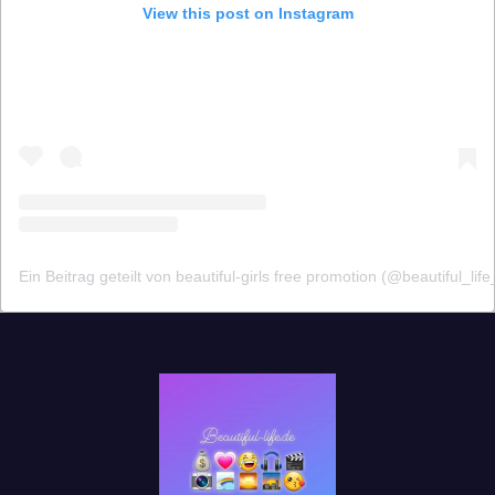
View this post on Instagram
Ein Beitrag geteilt von beautiful-girls free promotion (@beautiful_lif