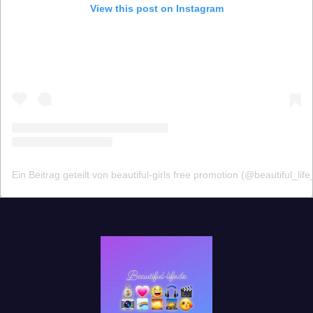
View this post on Instagram
Ein Beitrag geteilt von beautiful-girls free promotion (@beautiful_lif