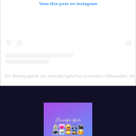
View this post on Instagram
Ein Beitrag geteilt von beautiful-girls free promotion (@beautiful_lif