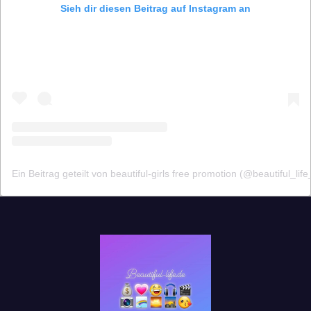
Sieh dir diesen Beitrag auf Instagram an
Ein Beitrag geteilt von beautiful-girls free promotion (@beautiful_lif