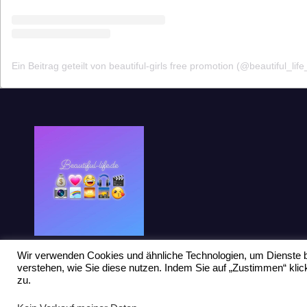
Ein Beitrag geteilt von beautiful-girls free promotion (@beautiful_life
Wir verwenden Cookies und ähnliche Technologien, um Dienste b
verstehen, wie Sie diese nutzen. Indem Sie auf „Zustimmen“ kl
zu.
Stolz präsentiert von WordPress
|
Theme: Newsup von
Themeansar