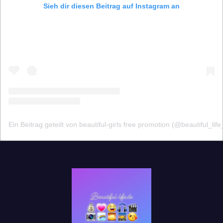
Sieh dir diesen Beitrag auf Instagram an
Ein Beitrag geteilt von beautiful-girls free promotion (@beautiful_life