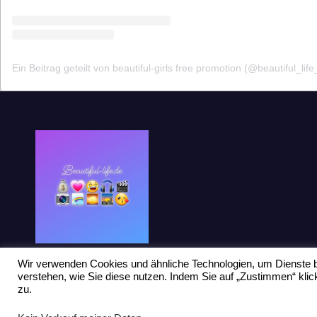
Ein Beitrag geteilt von beautiful-girls free promotion (@beautiful_life
Wir verwenden Cookies und ähnliche Technologien, um Dienste b
verstehen, wie Sie diese nutzen. Indem Sie auf „Zustimmen“ kl
zu.
Stolz präsentiert von WordPress
|
Theme: Newsup von
Themeansar