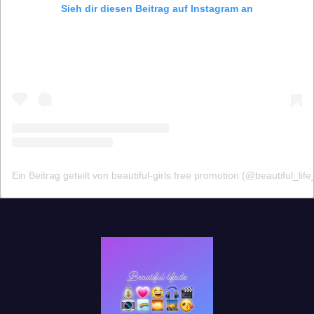
Sieh dir diesen Beitrag auf Instagram an
Ein Beitrag geteilt von beautiful-girls free promotion (@beautiful_life