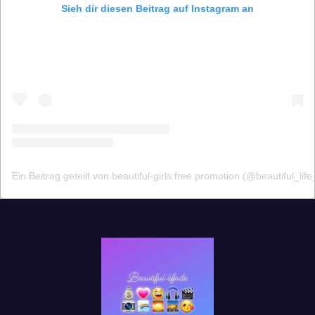
Sieh dir diesen Beitrag auf Instagram an
Ein Beitrag geteilt von beautiful-girls free promotion (@beautiful_life