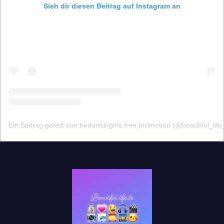
Sieh dir diesen Beitrag auf Instagram an
Ein Beitrag geteilt von beautiful-girls free promotion (@beautiful_life