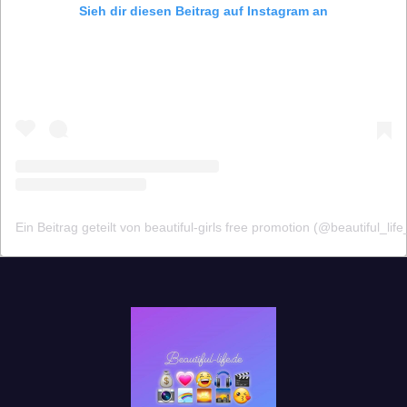
Sieh dir diesen Beitrag auf Instagram an
Ein Beitrag geteilt von beautiful-girls free promotion (@beautiful_life