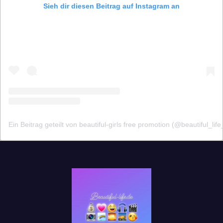
Sieh dir diesen Beitrag auf Instagram an
Ein Beitrag geteilt von beautiful-girls free promotion (@beautiful_life