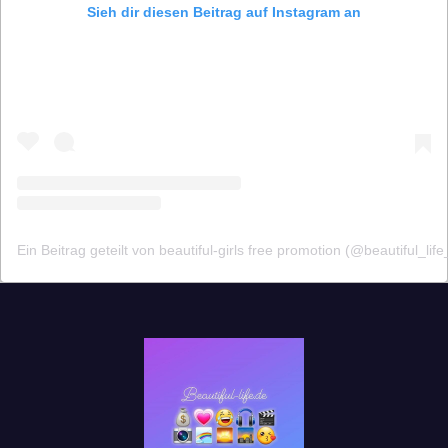
Sieh dir diesen Beitrag auf Instagram an
Ein Beitrag geteilt von beautiful-girls free promotion (@beautiful_life