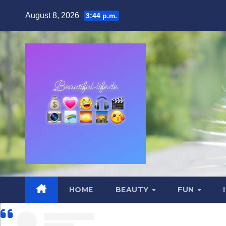
Zum
August 8, 2026
3:44 p.m.
Inhalt
springen
HOME
BEAUTY
FUN