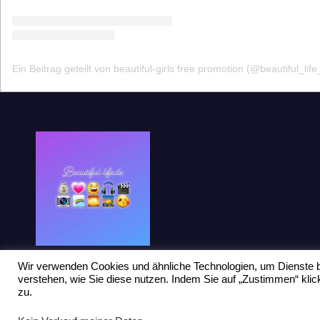
Ein Beitrag geteilt von beautiful-girls free promotion (@beautiful_life
Wir verwenden Cookies und ähnliche Technologien, um Dienste b
verstehen, wie Sie diese nutzen. Indem Sie auf „Zustimmen“ kl
zu.
Stolz präsentiert von WordPress
|
Theme: Newsup von
Themeansar