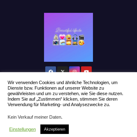
Wir verwenden Cookies und ähnliche Technologien, um
Dienste bzw. Funktionen auf unserer Website zu
gewährleisten und um zu verstehen, wie Sie diese nutzen.
Indem Sie auf „Zustimmen“ klicken, stimmen Sie deren
Stolz präsentiert von WordPress
|
Theme: Newsup von
Themeansar
Verwendung für Marketing- und Analysezwecke zu.
Home
Datenschutzerklärung
Influencer Support
News
Kein Verkauf meiner Daten
.
Toplisten:
Impressum
Einstellungen
Akzeptieren