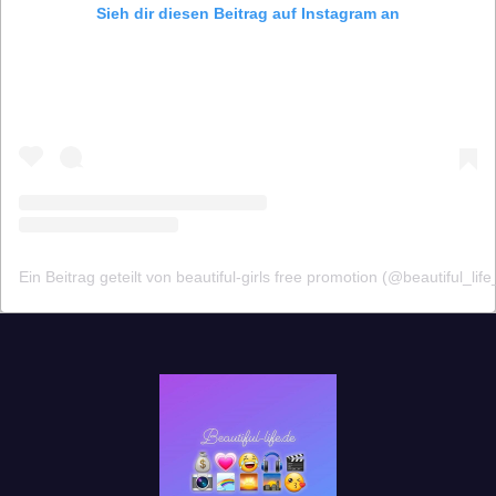
Sieh dir diesen Beitrag auf Instagram an
Ein Beitrag geteilt von beautiful-girls free promotion (@beautiful_life