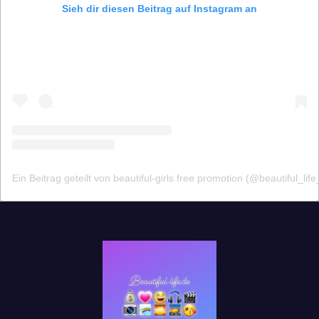
Sieh dir diesen Beitrag auf Instagram an
Ein Beitrag geteilt von beautiful-girls free promotion (@beautiful_life