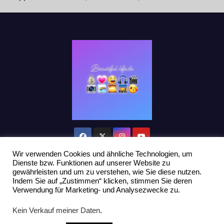
Wir verwenden Cookies und ähnliche Technologien, um
Dienste bzw. Funktionen auf unserer Website zu
gewährleisten und um zu verstehen, wie Sie diese nutzen.
Indem Sie auf „Zustimmen“ klicken, stimmen Sie deren
Stolz präsentiert von WordPress
|
Theme: Newsup von
Themeansar
Verwendung für Marketing- und Analysezwecke zu.
Home
Datenschutzerklärung
Influencer Support
News
Kein Verkauf meiner Daten
.