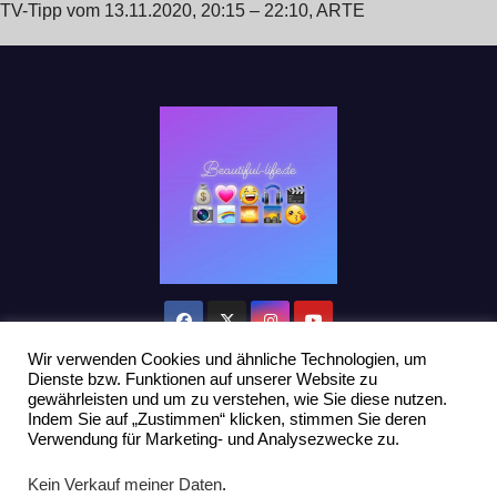
TV-Tipp vom 13.11.2020, 20:15 – 22:10, ARTE
Wir verwenden Cookies und ähnliche Technologien, um
Dienste bzw. Funktionen auf unserer Website zu
gewährleisten und um zu verstehen, wie Sie diese nutzen.
Indem Sie auf „Zustimmen“ klicken, stimmen Sie deren
Stolz präsentiert von WordPress
|
Theme: Newsup von
Themeansar
Verwendung für Marketing- und Analysezwecke zu.
Home
Datenschutzerklärung
Influencer Support
News
Kein Verkauf meiner Daten
.